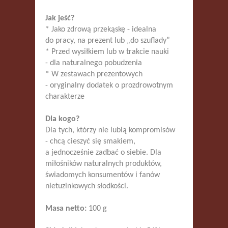
Jak jeść?
* Jako zdrową przekąskę - idealna
do pracy, na prezent lub „do szuflady”
* Przed wysiłkiem lub w trakcie nauki
- dla naturalnego pobudzenia
* W zestawach prezentowych
- oryginalny dodatek o prozdrowotnym
charakterze
Dla kogo?
Dla tych, którzy nie lubią kompromisów
- chcą cieszyć się smakiem,
a jednocześnie zadbać o siebie. Dla
miłośników naturalnych produktów,
świadomych konsumentów i fanów
nietuzinkowych słodkości.
Masa netto:
100 g