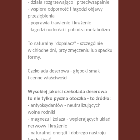
- działa rozgrzewająco i przeciwzapalnie
- wspiera odporność i łagodzi objawy
przeziębienia
- poprawia trawienie i krążenie
- łagodzi nudności i pobudza metabolizm
To naturalny "dopalacz" - szczególnie
w chłodne dni, przy zmęczeniu lub spadku
formy.
Czekolada deserowa - głęboki smak
i cenne właściwości
Wysokiej jakości czekolada deserowa
to nie tylko pyszna otoczka - to źródło:
- antyoksydantów - neutralizujących
wolne rodniki
- magnezu i żelaza - wspierających układ
nerwowy i krążenie
- naturalnej energii i dobrego nastroju