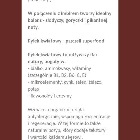
(endorfiny!)
W połączeniu z imbirem tworzy idealny
balans - słodyczy, goryczki i pikantnej
nuty.
Pyłek kwiatowy - pszczeli superfood
Pyłek kwiatowy to odżywczy dar
natury, bogaty w:
- białko, aminokwasy, witaminy
(szczególnie B1, B2, B6, C, E)
- mikroelementy: cynk, selen, żelazo,
potas
- flawonoidy i enzymy
Wzmacnia organizm, działa
antyalergicznie, wspomaga koncentrację
i regenerację. W tej formie to także
naturalny posyp, który dodaje tekstury
i wartości każdemu kęsowi.