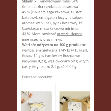
Składniki:
kandyzowany imbir 54%
(imbir, cukier) czekolada deserowa
45 % (cukier.miazga kakaowa, tłuszcz
kakaowy), emulgator: lecytyna
sojowa
,
aromat: wanilina), pyłek kwiatowy 1%.
Czekolada: masa kakaowa minimum
43 %. Może zawierać
orzeszki ziemne
,
inne
orzechy
oraz
mleko
.
Wartośc odżywcza na 100 g produktu:
wartość energetyczna 1749 kJ (415 kcal),
tłuszcz 14 g w tym kwasy tłuszczowe
nasycone 8,2 g, węglowodany 69 g w tym
cukry 66 g, białko 2,1 g, sól 0,02 g.
Polecane produkty: