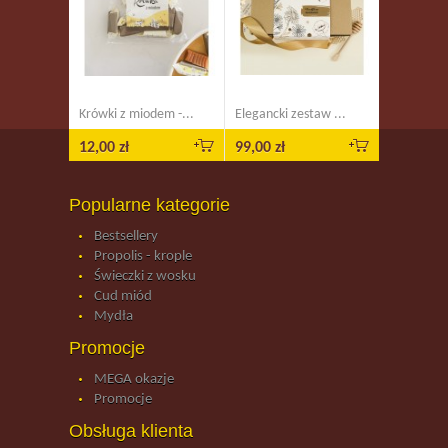
Krówki z miodem -...
Elegancki zestaw ...
12,00 zł
99,00 zł
Popularne kategorie
Bestsellery
Propolis - krople
Świeczki z wosku
Cud miód
Mydła
Promocje
MEGA okazje
Promocje
Obsługa klienta