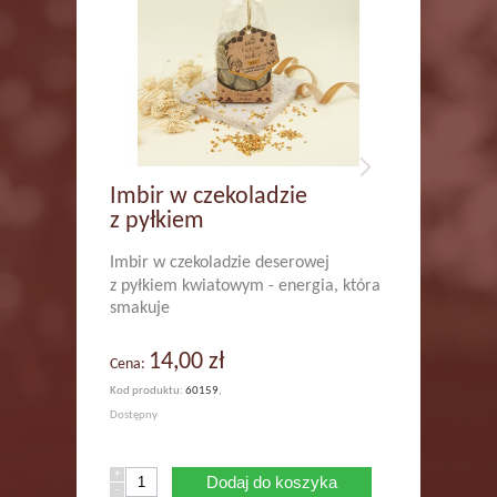
Imbir w czekoladzie
z pyłkiem
Imbir w czekoladzie deserowej
z pyłkiem kwiatowym - energia, która
smakuje
14,00 zł
Cena:
Kod produktu:
60159
,
Dostępny
+
Dodaj do koszyka
-