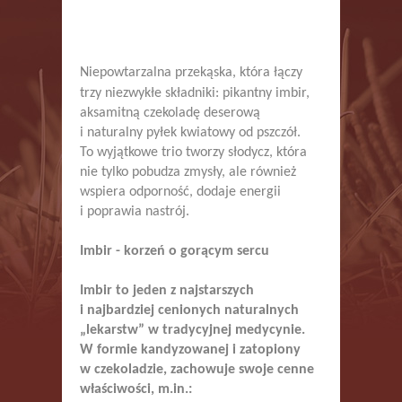
Niepowtarzalna przekąska, która łączy
trzy niezwykłe składniki: pikantny imbir,
aksamitną czekoladę deserową
i naturalny pyłek kwiatowy od pszczół.
To wyjątkowe trio tworzy słodycz, która
nie tylko pobudza zmysły, ale również
wspiera odporność, dodaje energii
i poprawia nastrój.
Imbir - korzeń o gorącym sercu
Imbir to jeden z najstarszych
i najbardziej cenionych naturalnych
„lekarstw” w tradycyjnej medycynie.
W formie kandyzowanej i zatopiony
w czekoladzie, zachowuje swoje cenne
właściwości, m.in.: