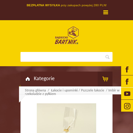
BEZPŁATNA WYSYŁKA
przy zakupach powyżej 280 PLN!
Kategorie
Strona główna
/
Łakocie i upominki
/
Pszczele łakocie
/
Imbir w
czekoladzie z pyłkiem