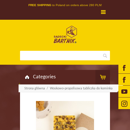
FREE SHIPPING
to Poland on orders above 280 PLN!
Categories
Strona główna
/
Woskowo-propolisowa tabliczka do kominka