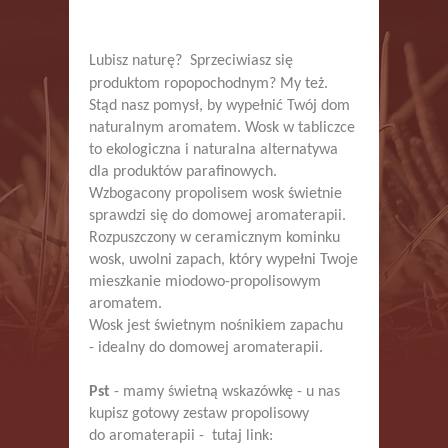
Lubisz naturę? Sprzeciwiasz się
produktom ropopochodnym? My też.
Stąd nasz pomysł, by wypełnić Twój dom
naturalnym aromatem. Wosk w tabliczce
to ekologiczna i naturalna alternatywa
dla produktów parafinowych.
Wzbogacony propolisem wosk świetnie
sprawdzi się do domowej aromaterapii.
Rozpuszczony w ceramicznym kominku
wosk, uwolni zapach, który wypełni Twoje
mieszkanie miodowo-propolisowym
aromatem.
Wosk jest świetnym nośnikiem zapachu
- idealny do domowej aromaterapii.
Pst
- mamy świetną wskazówkę - u nas
kupisz gotowy zestaw propolisowy
do aromaterapii - tutaj link: