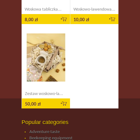
Woskowa tabliczka...
Woskowo-lawendowa...
8,00 zł
10,00 zł
Zestaw woskowo-la...
50,00 zł
Popular categories
Adventure taste
Beekeeping equipment