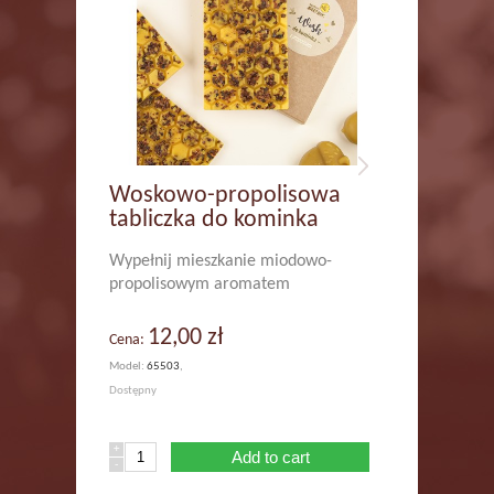
Woskowo-propolisowa
tabliczka do kominka
Wypełnij mieszkanie miodowo-
propolisowym aromatem
12,00 zł
Cena:
Model:
65503
,
Dostępny
+
Add to cart
-