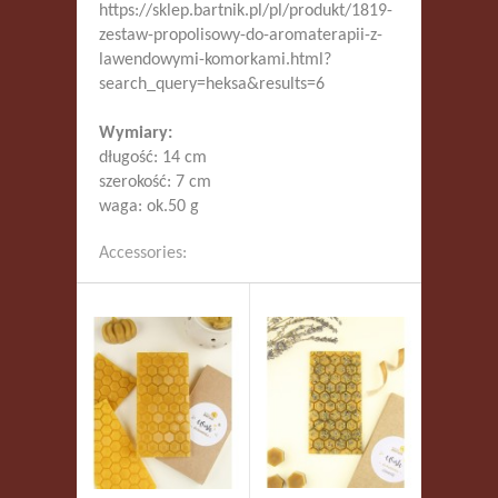
https://sklep.bartnik.pl/pl/produkt/1819-
zestaw-propolisowy-do-aromaterapii-z-
lawendowymi-komorkami.html?
search_query=heksa&results=6
Wymiary:
długość: 14 cm
szerokość: 7 cm
waga: ok.50 g
Accessories: